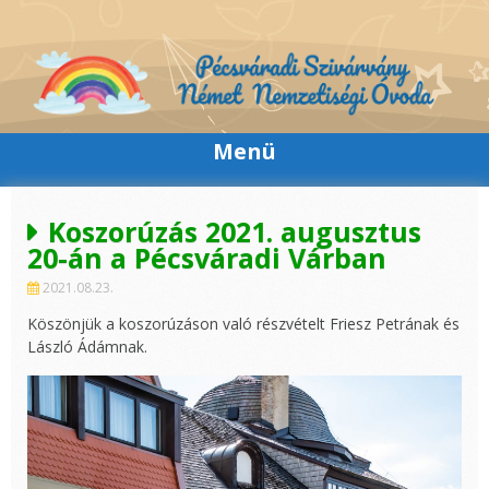
Skip
to
content
Menü
Koszorúzás 2021. augusztus
20-án a Pécsváradi Várban
2021.08.23.
Köszönjük a koszorúzáson való részvételt Friesz Petrának és
László Ádámnak.