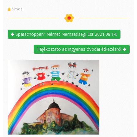
ovoda
Spätschoppen” Német Nemzetiségi Est 2021.08.14.
Tájékoztató az ingyenes óvodai étkezésről