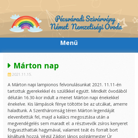
Skip
to
content
Menü
Márton nap
2021.11.15.
A Márton napi lampionos felvonulásunkat 2021. 11.11-én
tartottuk gyerekekkel és szülőkkel együtt. Mindkét óvodából
délután 16.30-kor indult a menet Márton napi énekekkel
énekelve. Kis lámpások fénye töltötte be az utcákat, amerre
haladtunk. A Szentháromság téren Márton legendáját
elevenítettük fel, majd a kalács megosztása után a
megvendégelés sem maradt el: a résztvevők zsíros kenyeret
fogyaszthattak hagymával, valamint teát és forralt bort
kínáltunk hozzá. Végül Zádori János polgármester Úr