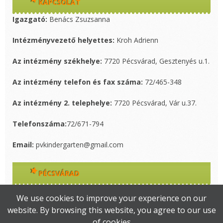
KAPCSOLAT
Igazgató:
Benács Zsuzsanna
Intézményvezető helyettes:
Kroh Adrienn
Az intézmény székhelye:
7720 Pécsvárad, Gesztenyés u.1.
Az intézmény telefon és fax száma:
72/465-348
Az intézmény 2. telephelye:
7720 Pécsvárad, Vár u.37.
Telefonszáma:
72/671-794
Email:
pvkindergarten@gmail.com
PÉCSVÁRAD
Pécsvárad Város hivatalos oldalát itt érhetik el!
We use cookies to improve your experience on our
website. By browsing this website, you agree to our use
of cookies