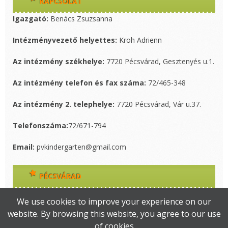
KAPCSOLAT
Igazgató:
Benács Zsuzsanna
Intézményvezető helyettes:
Kroh Adrienn
Az intézmény székhelye:
7720 Pécsvárad, Gesztenyés u.1.
Az intézmény telefon és fax száma:
72/465-348
Az intézmény 2. telephelye:
7720 Pécsvárad, Vár u.37.
Telefonszáma:
72/671-794
Email:
pvkindergarten@gmail.com
PÉCSVÁRAD
Pécsvárad Város hivatalos oldalát itt érhetik el!
We use cookies to improve your experience on our
website. By browsing this website, you agree to our use
of cookies