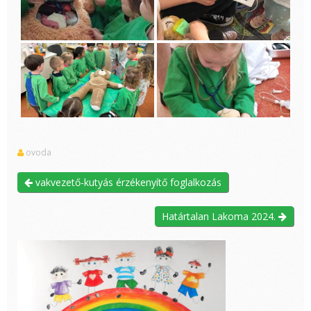
ovoda
vakvezető-kutyás érzékenyítő foglalkozás
Határtalan Lakoma 2024.