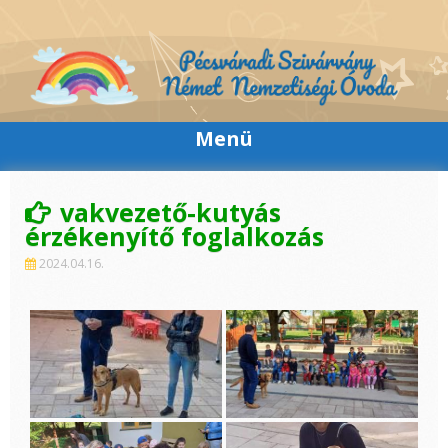
Skip
to
content
Menü
vakvezető-kutyás
érzékenyítő foglalkozás
2024.04.16.