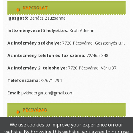
KAPCSOLAT
Igazgató:
Benács Zsuzsanna
Intézményvezető helyettes:
Kroh Adrienn
Az intézmény székhelye:
7720 Pécsvárad, Gesztenyés u.1.
Az intézmény telefon és fax száma:
72/465-348
Az intézmény 2. telephelye:
7720 Pécsvárad, Vár u.37.
Telefonszáma:
72/671-794
Email:
pvkindergarten@gmail.com
PÉCSVÁRAD
Pécsvárad Város hivatalos oldalát itt érhetik el!
We use cookies to improve your experience on our
website. By browsing this website, you agree to our use