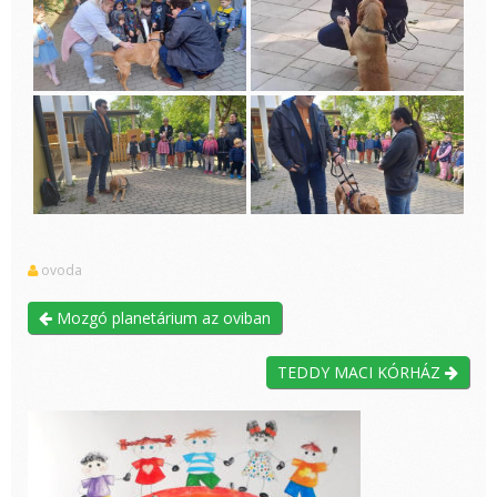
ovoda
Mozgó planetárium az oviban
TEDDY MACI KÓRHÁZ