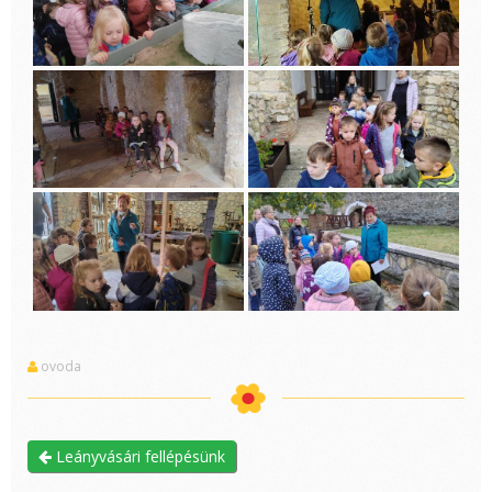
ovoda
Leányvásári fellépésünk