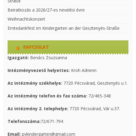
Straße
Beiratkozás a 2026/27-es nevelési évre
Weihnachtskonzert
Erntedankfest im Kindergarten an der Gesztenyés-Straße
KAPCSOLAT
Igazgató:
Benács Zsuzsanna
Intézményvezető helyettes:
Kroh Adrienn
Az intézmény székhelye:
7720 Pécsvárad, Gesztenyés u.1.
Az intézmény telefon és fax száma:
72/465-348
Az intézmény 2. telephelye:
7720 Pécsvárad, Vár u.37.
Telefonszáma:
72/671-794
Email:
pvkindergarten@gmail.com