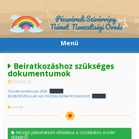
Skip
to
content
Menü
Beiratkozáshoz szükséges
dokumentumok
2024.03.22.
Ovodai-biratkozas-2024
Letöltés
JELENTKEZESI-LAP-AZ-OVODAI-BEIRATKOZASHOZ
Letöltés
ovoda
Mozgó planetárium előadása a csodálatos óceán
világáról.